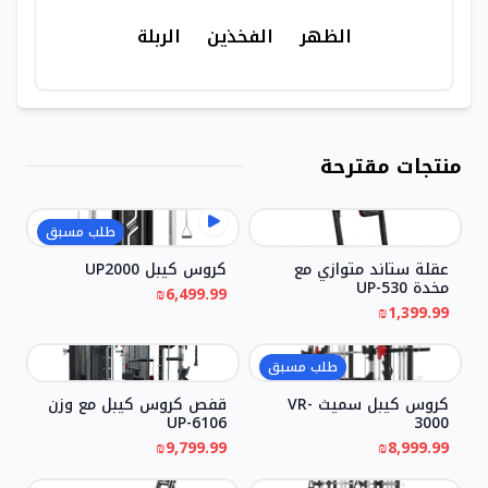
الظهر
الفخذين
الربلة
منتجات مقترحة
طلب مسبق
عقلة ستاند متوازي مع
كروس كيبل UP2000
مخدة UP-530
₪6,499.99
₪1,399.99
طلب مسبق
كروس كيبل سميث VR-
قفص كروس كيبل مع وزن
UP-6106
3000
₪9,799.99
₪8,999.99