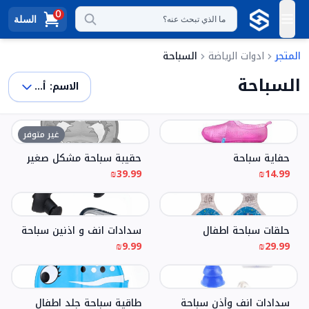
0
السلة
ما الذي تبحث عنه؟
المتجر
ادوات الرياضة
السباحة
السباحة
الاسم: أ -> ي
غير متوفر
حفاية سباحة
حقيبة سباحة مشكل صغير
₪39.99
₪14.99
حلقات سباحة اطفال
سدادات انف و اذنين سباحة
₪9.99
₪29.99
سدادات انف وأذن سباحة
طاقية سباحة جلد اطفال