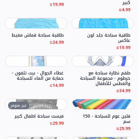
كبير
₪19.99
₪4.99
طاقية سباحة جلد لون
طاقية سباحة قماش مغيط
عاكس
₪24.99
₪19.99
طقم نظارة سباحة مع
غطاء الجوال - بيت تلفون -
خرطوم - مجموعة السباحة
حماية من الماء للسباحة
والغطس للأطفال
₪14.99
₪34.99
غير متوفر
فلين عوم للسباحة - 150
فيست سباحة اطفال كبير
سم
₪29.99
₪29.99