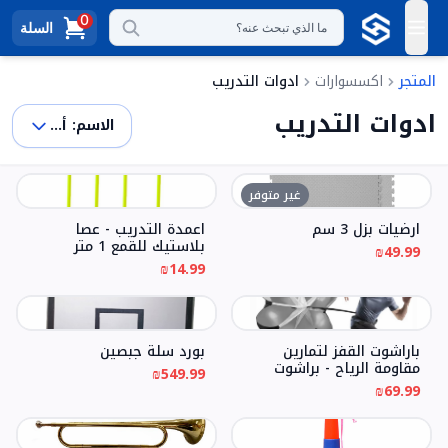
0
السلة
ما الذي تبحث عنه؟
المتجر
اكسسوارات
ادوات التدريب
ادوات التدريب
الاسم: أ -> ي
غير متوفر
ارضيات بزل 3 سم
اعمدة التدريب - عصا
بلاستيك للقمع 1 متر
₪49.99
₪14.99
باراشوت القفز لتمارين
بورد سلة جبصين
مقاومة الرياح - براشوت
₪549.99
₪69.99