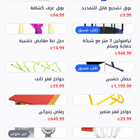
بوق تشجيع قابل للتمديد
بوق عزف كشافة
₪64.99
₪9.99
طلب مسبق
ترامبولين 3 متر مع شبكة
حبل نط مقابض خشبية
حماية وسلم
₪14.99
₪949.99
طلب مسبق
حصان خشبي
حواجز قفز ثابت
₪39.99
₪1,199.99
حواجز قفز متغير
رفاص زنبركي
₪649.99
₪29.99
غير متوفر